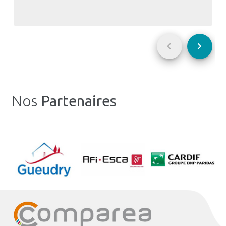
chevron_left
chevron_right
Nos
Partenaires