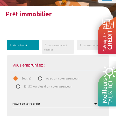
Prêt
immobilier
1.
2.
3.
Votre Projet
Vos ressources /
Vos coordonnées
charges
Vous
empruntez
:
Seul(e)
Avec un co-emprunteur
En SCI ou plus d'un co-emprunteur